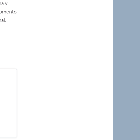
na y
 momento
al.