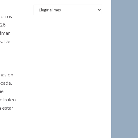
Posts por meses
 otros
 26
timar
s. De
mas en
ocada.
ue
petróleo
 estar