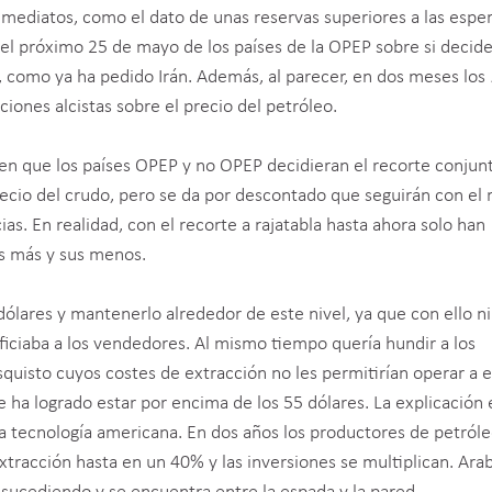
nmediatos, como el dato de unas reservas superiores a las espe
del próximo 25 de mayo de los países de la OPEP sobre si decid
 como ya ha pedido Irán. Además, al parecer, en dos meses los
iones alcistas sobre el precio del petróleo.
 en que los países OPEP y no OPEP decidieran el recorte conjun
recio del crudo, pero se da por descontado que seguirán con el 
s. En realidad, con el recorte a rajatabla hasta ahora solo han
us más y sus menos.
 dólares y mantenerlo alrededor de este nivel, ya que con ello ni
ciaba a los vendedores. Al mismo tiempo quería hundir a los
quisto cuyos costes de extracción no les permitirían operar a 
te ha logrado estar por encima de los 55 dólares. La explicación 
la tecnología americana. En dos años los productores de petról
xtracción hasta en un 40% y las inversiones se multiplican. Arab