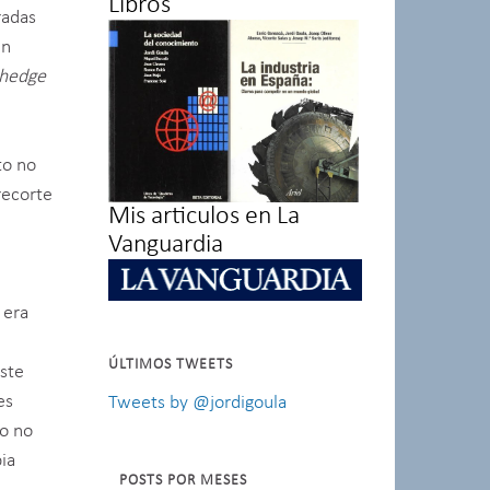
Libros
radas
en
hedge
to no
recorte
Mis articulos en La
Vanguardia
 era
ÚLTIMOS TWEETS
este
es
Tweets by @jordigoula
eo no
ia
POSTS POR MESES