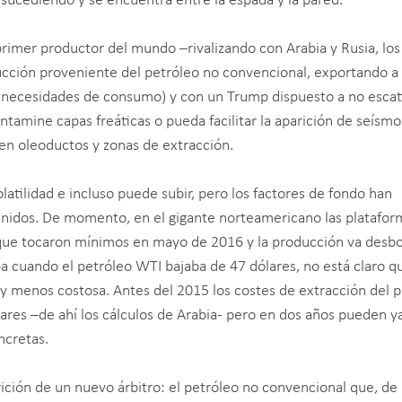
ucediendo y se encuentra entre la espada y la pared.
primer productor del mundo –rivalizando con Arabia y Rusia, los
ducción proveniente del petróleo no convencional, exportando a
s necesidades de consumo) y con un Trump dispuesto a no esca
tamine capas freáticas o pueda facilitar la aparición de seísmo
n oleoductos y zonas de extracción.
olatilidad e incluso puede subir, pero los factores de fondo han
nidos. De momento, en el gigante norteamericano las platafor
ue tocaron mínimos en mayo de 2016 y la producción va desb
a cuando el petróleo WTI bajaba de 47 dólares, no está claro q
 y menos costosa. Antes del 2015 los costes de extracción del 
res –de ahí los cálculos de Arabia- pero en dos años pueden ya
ncretas.
ición de un nuevo árbitro: el petróleo no convencional que, de