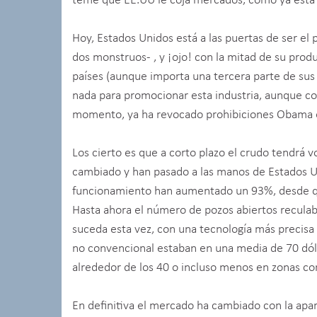
teme que EE.UU le coja mercados, como ya está s
Hoy, Estados Unidos está a las puertas de ser el 
dos monstruos- , y ¡ojo! con la mitad de su pro
países (aunque importa una tercera parte de su
nada para promocionar esta industria, aunque con
momento, ya ha revocado prohibiciones Obama e
Los cierto es que a corto plazo el crudo tendrá v
cambiado y han pasado a las manos de Estados U
funcionamiento han aumentado un 93%, desde q
Hasta ahora el número de pozos abiertos reculab
suceda esta vez, con una tecnología más precisa
no convencional estaban en una media de 70 dóla
alrededor de los 40 o incluso menos en zonas co
En definitiva el mercado ha cambiado con la apar