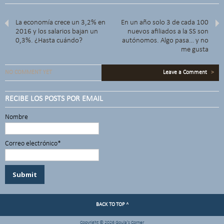
La economía crece un 3,2% en
En un año solo 3 de cada 100
2016 y los salarios bajan un
nuevos afiliados a la SS son
0,3%. ¿Hasta cuándo?
autónomos. Algo pasa… y no
me gusta
NO COMMENT YET
Leave a Comment
>
RECIBE LOS POSTS POR EMAIL
Nombre
Correo electrónico*
BACK TO TOP ^
Copyright © 2026 Goula's Corner