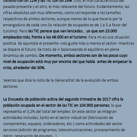
turismo con un 12% y las TIC con un 29%
. Uno, el más característico del
pasado-presente y el otro, el más relevante del futuro. Evidentemente, las
cifras absolutas son muy diferentes, como corresponde a los tamaños
respectivos de ambos sectores, aunque menos de lo que tocaría por la
envergadura de cada uno (la relación de ocupados es de 1 a 5 a favor del
turismo). Pero
las TIC parece que van lanzadas… ya que son 23.000
empleados más, frente a los 48.000 en el turismo
. Para mi es una situación
positiva. Se apuntala el presente –nos guste más o menos el sector- mientras
se dispara el futuro. Se trata de ir balanceando el equilibrio en plena
dinámica de cambio
. De momento, ambos sectores son de los pocos cuyo
nivel de ocupación está muy por encima del que había antes de empezar la
crisis, alrededor del 30%.
Veamos que dice la nota de la Generalitat de la evolución de ambos
sectores.
La Encuesta de población activa del segundo trimestre de 2017 cifra la
población ocupada en el sector de las TIC en 104.900 personas
, lo que
representa el 3,2% del total del empleo. En este sector se integran
actividades incluidas, tanto en el sector industrial (fabricación de
componentes, equipos, ordenadores, etc.) como actividades del sector
servicios (edición de programas, telecomunicaciones, procesamiento de
datos, reparación de equipos…).