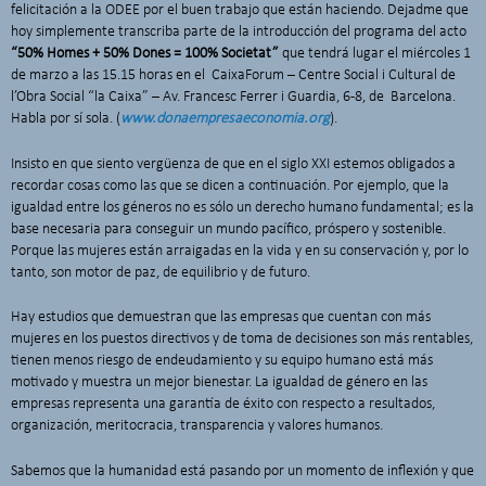
felicitación a la ODEE por el buen trabajo que están haciendo. Dejadme que
hoy simplemente transcriba parte de la introducción del programa del acto
“
50% Homes + 50% Dones = 100% Societat
”
que tendrá lugar el miércoles 1
de marzo a las 15.15 horas en el
CaixaForum – Centre Social i Cultural de
l’Obra Social “la Caixa” – Av. Francesc Ferrer i Guardia, 6-8, de Barcelona.
Habla por sí sola. (
www.donaempresaeconomia.org
).
Insisto en que siento vergüenza de que en el siglo XXI estemos obligados a
recordar cosas como las que se dicen a continuación. Por ejemplo, que la
igualdad entre los géneros no es sólo un derecho humano fundamental; es la
base necesaria para conseguir un mundo pacífico, próspero y sostenible.
Porque las mujeres están arraigadas en la vida y en su conservación y, por lo
tanto, son motor de paz, de equilibrio y de futuro.
Hay estudios que demuestran que las empresas que cuentan con más
mujeres en los puestos directivos y de toma de decisiones son más rentables,
tienen menos riesgo de endeudamiento y su equipo humano está más
motivado y muestra un mejor bienestar. La igualdad de género en las
empresas representa una garantía de éxito con respecto a resultados,
organización, meritocracia, transparencia y valores humanos.
Sabemos que la humanidad está pasando por un momento de inflexión y que