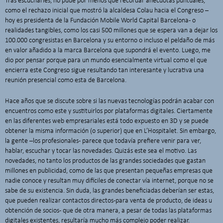
Tras escucharles, no pude por menos que recordar anécdotas puntuales,
como el rechazo inicial que mostró la alcaldesa Colau hacia el Congreso –
hoy es presidenta de la Fundación Mobile World Capital Barcelona- o
realidades tangibles, como los casi 500 millones que se espera van a dejar los
100.000 congresistas en Barcelona y su entorno o incluso el peldaño de más
en valor añadido a la marca Barcelona que supondrá el evento. Luego, me
dio por pensar porque para un mundo esencialmente virtual como el que
encierra este Congreso sigue resultando tan interesante y lucrativa una
reunión presencial como esta de Barcelona.
Hace años que se discute sobre si las nuevas tecnologías podrán acabar con
encuentros como este y sustituirlos por plataformas digitales. Ciertamente
en las diferentes web empresariales está todo expuesto en 3D y se puede
obtener la misma información (o superior) que en L’Hospitalet. Sin embargo,
la gente –los profesionales- parece que todavía prefiere venir para ver,
hablar, escuchar y tocar las novedades. Quizás este sea el motivo. Las
novedades, no tanto los productos de las grandes sociedades que gastan
millones en publicidad, como de las que presentan pequeñas empresas que
nadie conoce y resultan muy difíciles de conectar vía internet, porque no se
sabe de su existencia. Sin duda, las grandes beneficiadas deberían ser estas,
que pueden realizar contactos directos -para venta de producto, de ideas u
obtención de socios- que de otra manera, a pesar de todas las plataformas
digitales existentes, resultaría mucho más complejo poder realizar.