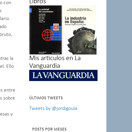
Libros
do con
s
lario
eado
bruto,
Mis articulos en La
tras la
Vanguardia
l. Ello
es entre
os sobre
ÚLTIMOS TWEETS
Tweets by @jordigoula
resas y
POSTS POR MESES