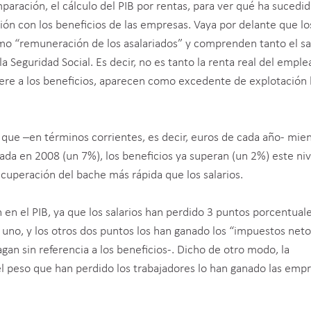
aración, el cálculo del PIB por rentas, para ver qué ha sucedi
ción con los beneficios de las empresas. Vaya por delante que lo
omo “remuneración de los asalariados” y comprenden tanto el sa
a Seguridad Social. Es decir, no es tanto la renta real del empl
iere a los beneficios, aparecen como excedente de explotación 
que –en términos corrientes, es decir, euros de cada año- mien
rada en 2008 (un 7%), los beneficios ya superan (un 2%) este nive
ecuperación del bache más rápida que los salarios.
 en el PIB, ya que los salarios han perdido 3 puntos porcentual
 uno, y los otros dos puntos los han ganado los “impuestos net
gan sin referencia a los beneficios-. Dicho de otro modo, la
el peso que han perdido los trabajadores lo han ganado las emp