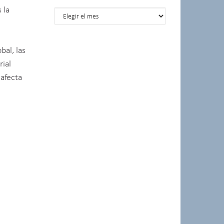
 la
Posts por meses
bal, las
rial
 afecta