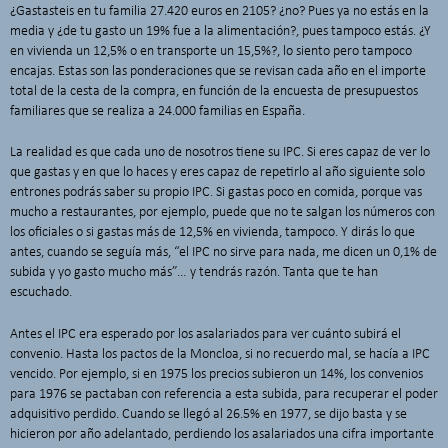
¿Gastasteis en tu familia 27.420 euros en 2105? ¿no? Pues ya no estás en la
media y ¿de tu gasto un 19% fue a la alimentación?, pues tampoco estás. ¿Y
en vivienda un 12,5% o en transporte un 15,5%?, lo siento pero tampoco
encajas. Estas son las ponderaciones que se revisan cada año en el importe
total de la cesta de la compra, en función de la encuesta de presupuestos
familiares que se realiza a 24.000 familias en España.
La realidad es que cada uno de nosotros tiene su IPC. Si eres capaz de ver lo
que gastas y en que lo haces y eres capaz de repetirlo al año siguiente solo
entrones podrás saber su propio IPC. Si gastas poco en comida, porque vas
mucho a restaurantes, por ejemplo, puede que no te salgan los números con
los oficiales o si gastas más de 12,5% en vivienda, tampoco. Y dirás lo que
antes, cuando se seguía más, “el IPC no sirve para nada, me dicen un 0,1% de
subida y yo gasto mucho más”… y tendrás razón. Tanta que te han
escuchado.
Antes el IPC era esperado por los asalariados para ver cuánto subirá el
convenio. Hasta los pactos de la Moncloa, si no recuerdo mal, se hacía a IPC
vencido. Por ejemplo, si en 1975 los precios subieron un 14%, los convenios
para 1976 se pactaban con referencia a esta subida, para recuperar el poder
adquisitivo perdido. Cuando se llegó al 26.5% en 1977, se dijo basta y se
hicieron por año adelantado, perdiendo los asalariados una cifra importante