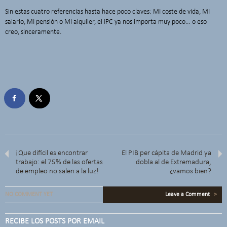
Sin estas cuatro referencias hasta hace poco claves: MI coste de vida, MI
salario, MI pensión o MI alquiler, el IPC ya nos importa muy poco… o eso
creo, sinceramente.
¡Que difícil es encontrar
El PIB per cápita de Madrid ya
trabajo: el 75% de las ofertas
dobla al de Extremadura,
de empleo no salen a la luz!
¿vamos bien?
NO COMMENT YET
Leave a Comment
>
RECIBE LOS POSTS POR EMAIL