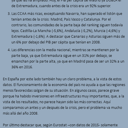
ya que las ha ampliado. Hoy, el PIB per cápita de Madrid ya DOBLA el
de Extremadura, cuando antes de la crisis era un 92% superior.
Las CCAA más ricas, exceptuando Navarra, han superado el listón que
tenían antes de la crisis: Madrid, País Vasco y Catalunya. Por el
contrario, las comunidades de la parte baja del ranking siguen todavía
lejos. Castilla-La Mancha (-5,6%), Andalucía (-5,2%), Murcia (-4,6%) y
Extremadura (-1,6%). A destacar que Canarias y Asturias siguen más de
un 6% por debajo del PIB per cápita que tenían en 2008.
Las diferencias con la media nacional, mientras se mantienen por la
parte baja, ya que Extremadura sigue en un 31% por debajo, se
ensanchan por la parte alta, ya que en Madrid pasa de ser un 32% a un
36% en 2016.
En España por este lado también hay un claro problema, a la vista de estos
datos. El funcionamiento de la economía del país no ayuda a que las regiones
menos favorecidas salgan de su situación. En algunos casos, parece grave
porque ha habido inversiones en infraestructuras muy importantes, que, a la
vista de los resultados, no parece hayan sido las más correctas. Aquí
comparamos un antes y un después de la crisis, pero el problema va mucho
más allá del año 2008.
Por último destacar que, según Eurostat –con datos de 2015- solamente