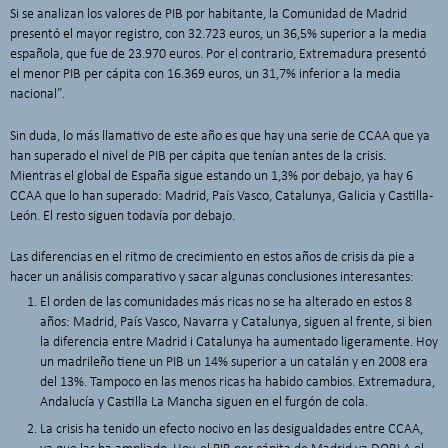
Si se analizan los valores de PIB por habitante, la Comunidad de Madrid
presentó el mayor registro, con 32.723 euros, un 36,5% superior a la media
española, que fue de 23.970 euros. Por el contrario, Extremadura presentó
el menor PIB per cápita con 16.369 euros, un 31,7% inferior a la media
nacional”.
Sin duda, lo más llamativo de este año es que hay una serie de CCAA que ya
han superado el nivel de PIB per cápita que tenían antes de la crisis.
Mientras el global de España sigue estando un 1,3% por debajo, ya hay 6
CCAA que lo han superado: Madrid, País Vasco, Catalunya, Galicia y Castilla-
León. El resto siguen todavía por debajo.
Las diferencias en el ritmo de crecimiento en estos años de crisis da pie a
hacer un análisis comparativo y sacar algunas conclusiones interesantes:
El orden de las comunidades más ricas no se ha alterado en estos 8
años: Madrid, País Vasco, Navarra y Catalunya, siguen al frente, si bien
la diferencia entre Madrid i Catalunya ha aumentado ligeramente. Hoy
un madrileño tiene un PIB un 14% superior a un catalán y en 2008 era
del 13%. Tampoco en las menos ricas ha habido cambios. Extremadura,
Andalucía y Castilla La Mancha siguen en el furgón de cola.
La crisis ha tenido un efecto nocivo en las desigualdades entre CCAA,