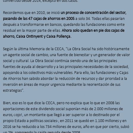
convertido desde 2014, excepto en dos casos.
Recordemos que en 2010, se inició
un proceso de concentración del sector,
pasando de las 47 cajas de ahorros en 2005
a solo 34. Todas ellas pasarían
después a transformarse en bancos, quedando las fundaciones como ente
residual en la mayor parte de ellas.
Ahora solo quedan en pie dos cajas de
ahorro, Caixa Ontinyent y Caixa Pollença.
Según la última Memoria de la CECA, “La Obra Social ha sido históricamente
un agente social de cambio, una fuente de bienestar y un generador de valor
social y cultural. La Obra Social continúa siendo una de las principales
fuentes de ayuda al desarrollo y a las principales necesidades de la sociedad,
apoyando a los colectivos más vulnerables. Para ello, las fundaciones y Cajas
de Ahorros han sabido abordar la reducción de recursos y dar prioridad a la
inversión en áreas de mayor urgencia mediante la reorientación de sus
estrategias”.
Bien, eso es lo que dice la CECA, pero no explica que lo que en 2008 las
aportaciones de este dividendo social suponían más de 2.000 millones de
euros, -¡ojo!, un montante que llegó a ser superior a lo destinado por el
propio Estado a políticas sociales-, en 2011 se quedó en 1.100 millones y en
2016 se ha reducido a los 734 millones de euros, año en que por cierto, subió
un 2%, rompiendo la caída seguida desde 2008.