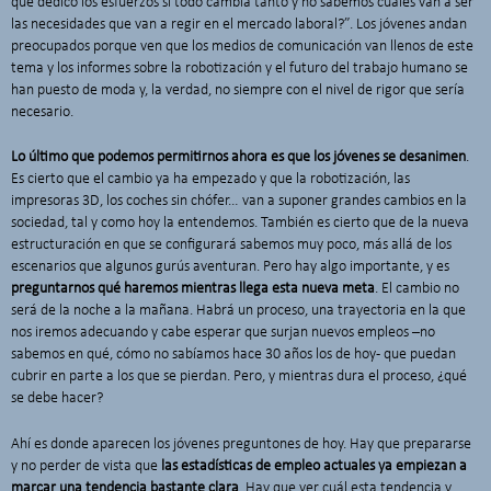
qué dedico los esfuerzos si todo cambia tanto y no sabemos cuáles van a ser
las necesidades que van a regir en el mercado laboral?”. Los jóvenes andan
preocupados porque ven que los medios de comunicación van llenos de este
tema y los informes sobre la robotización y el futuro del trabajo humano se
han puesto de moda y, la verdad, no siempre con el nivel de rigor que sería
necesario.
Lo último que podemos permitirnos ahora es que los jóvenes se desanimen
.
Es cierto que el cambio ya ha empezado y que la robotización, las
impresoras 3D, los coches sin chófer… van a suponer grandes cambios en la
sociedad, tal y como hoy la entendemos. También es cierto que de la nueva
estructuración en que se configurará sabemos muy poco, más allá de los
escenarios que algunos gurús aventuran. Pero hay algo importante, y es
preguntarnos qué haremos mientras llega esta nueva meta
. El cambio no
será de la noche a la mañana. Habrá un proceso, una trayectoria en la que
nos iremos adecuando y cabe esperar que surjan nuevos empleos –no
sabemos en qué, cómo no sabíamos hace 30 años los de hoy- que puedan
cubrir en parte a los que se pierdan. Pero, y mientras dura el proceso, ¿qué
se debe hacer?
Ahí es donde aparecen los jóvenes preguntones de hoy. Hay que prepararse
y no perder de vista que
las estadísticas de empleo actuales ya empiezan a
marcar una tendencia bastante clara
. Hay que ver cuál esta tendencia y