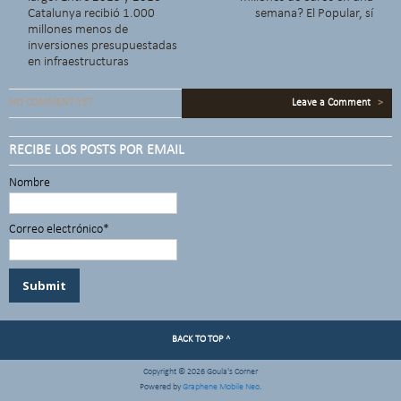
Catalunya recibió 1.000
semana? El Popular, sí
millones menos de
inversiones presupuestadas
en infraestructuras
NO COMMENT YET
Leave a Comment
>
RECIBE LOS POSTS POR EMAIL
Nombre
Correo electrónico*
BACK TO TOP ^
Copyright © 2026 Goula's Corner
Powered by
Graphene Mobile Neo
.