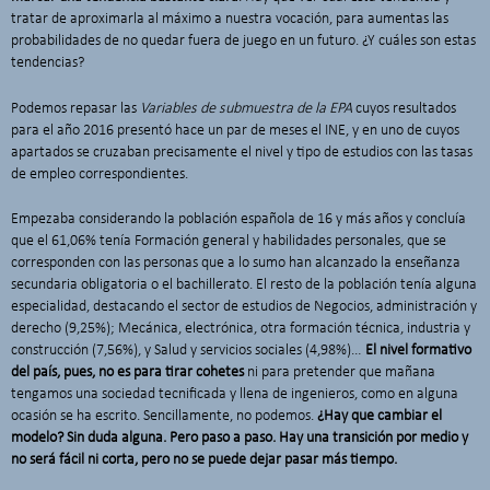
tratar de aproximarla al máximo a nuestra vocación, para aumentas las
probabilidades de no quedar fuera de juego en un futuro. ¿Y cuáles son estas
tendencias?
Podemos repasar las
Variables de submuestra de la EPA
cuyos resultados
para el año 2016 presentó hace un par de meses el INE, y en uno de cuyos
apartados se cruzaban precisamente el nivel y tipo de estudios con las tasas
de empleo correspondientes.
Empezaba considerando la población española de 16 y más años y concluía
que el 61,06% tenía Formación general y habilidades personales, que se
corresponden con las personas que a lo sumo han alcanzado la enseñanza
secundaria obligatoria o el bachillerato. El resto de la población tenía alguna
especialidad, destacando el sector de estudios de Negocios, administración y
derecho (9,25%); Mecánica, electrónica, otra formación técnica, industria y
construcción (7,56%), y Salud y servicios sociales (4,98%)…
El nivel formativo
del país, pues, no es para tirar cohetes
ni para pretender que mañana
tengamos una sociedad tecnificada y llena de ingenieros, como en alguna
ocasión se ha escrito. Sencillamente, no podemos.
¿Hay que cambiar el
modelo? Sin duda alguna. Pero paso a paso. Hay una transición por medio y
no será fácil ni corta, pero no se puede dejar pasar más tiempo.