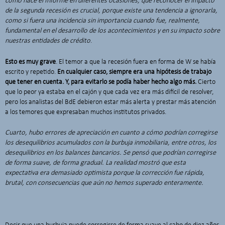
como hace el Informe en diferentes ocasiones, que reconocer el
impacto
de la segunda recesión es crucial, porque existe una tendencia a ignorarla,
como si fuera una incidencia sin importancia cuando fue, realmente,
fundamental en el desarrollo de los acontecimientos y en su impacto sobre
nuestras entidades de crédito
.
Esto es muy grave
. El temor a que la recesión fuera en forma de W se había
escrito y repetido.
En cualquier caso, siempre era una hipótesis de trabajo
que tener en cuenta. Y, para evitarlo se podía haber hecho algo más.
Cierto
que lo peor ya estaba en el cajón y que cada vez era más difícil de resolver,
pero los analistas del BdE debieron estar más alerta y prestar más atención
a los temores que expresaban muchos institutos privados.
Cuarto, hubo errores de apreciación en cuanto a cómo podrían corregirse
los desequilibrios acumulados con la burbuja inmobiliaria, entre otros, los
desequilibrios en los balances bancarios. Se pensó que podrían corregirse
de forma suave, de forma gradual. La realidad
mostró que esta
expectativa era demasiado optimista porque la corrección fue rápida,
brutal, con consecuencias que aún no hemos superado enteramente.