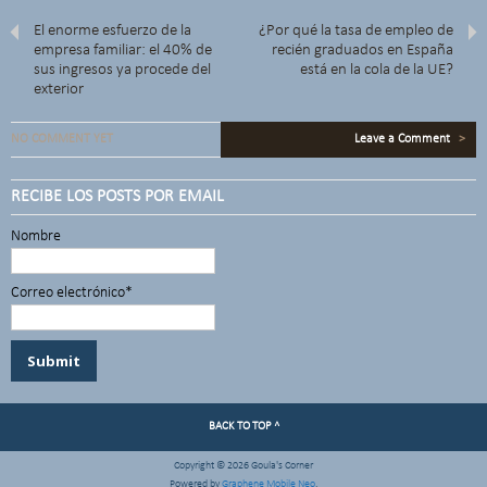
El enorme esfuerzo de la
¿Por qué la tasa de empleo de
empresa familiar: el 40% de
recién graduados en España
sus ingresos ya procede del
está en la cola de la UE?
exterior
NO COMMENT YET
Leave a Comment
>
RECIBE LOS POSTS POR EMAIL
Nombre
Correo electrónico*
BACK TO TOP ^
Copyright © 2026 Goula's Corner
Powered by
Graphene Mobile Neo
.