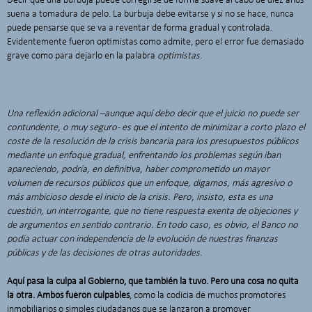
Decir que una burbuja puede corregirse de forma suave al cabo de diez años
suena a tomadura de pelo. La burbuja debe evitarse y si no se hace, nunca
puede pensarse que se va a reventar de forma gradual y controlada.
Evidentemente fueron optimistas como admite, pero el error fue demasiado
grave como para dejarlo en la palabra
optimistas
.
Una reflexión adicional –aunque aquí debo decir que el juicio no puede ser
contundente, o muy seguro- es que el intento de minimizar a corto plazo el
coste de la resolución de la crisis bancaria para los presupuestos públicos
mediante un enfoque gradual, enfrentando los problemas según iban
apareciendo, podría, en definitiva, haber comprometido un mayor
v
olumen de recursos públicos que un enfoque, digamos, más agresivo o
más ambicioso desde el inicio de la crisis. Pero, insisto, esta es una
cuestión, un interrogante, que no tiene respuesta exenta de objeciones y
de argumentos en sentido contrario. En todo caso, es obvio, el Banco no
podía actuar con independencia de la evolución de nuestras finanzas
públicas y de las decisiones de otras autoridades
.
Aquí pasa la culpa al Gobierno, que también la tuvo. Pero una cosa no quita
la otra. Ambos fueron culpables
, como la codicia de muchos promotores
inmobiliarios o simples ciudadanos que se lanzaron a promover