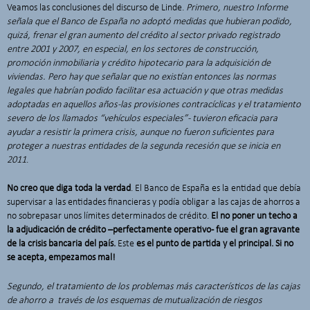
Veamos las conclusiones del discurso de Linde.
Primero, nuestro Informe
señala que el Banco de España no adoptó medidas que hubieran podido,
quizá, frenar el gran aumento del crédito al sector privado registrado
entre 2001 y 2007, en especial, en los sectores de construcción,
promoción inmobiliaria y crédito hipotecario para la adquisición de
viviendas. Pero hay que señalar que no existían entonces las normas
legales que habrían podido facilitar esa actuación y que otras medidas
adoptadas en aquellos años -las provisiones contracíclicas y el tratamiento
severo de los llamados “vehículos especiales”- tuvieron eficacia para
ayudar a resistir la primera crisis, aunque no fueron suficientes para
proteger a nuestras entidades de la segunda recesión que se inicia en
2011
.
No creo que diga toda la verdad
. El Banco de España es la entidad que debía
supervisar a las entidades financieras y podía obligar a las cajas de ahorros a
no sobrepasar unos límites determinados de crédito.
El no poner un techo a
la adjudicación de crédito –perfectamente operativo- fue el gran agravante
de la crisis bancaria del país.
Este
es el punto de partida y el principal. Si no
se acepta, empezamos mal!
Segundo, el tratamiento de los problemas más característicos de las cajas
de ahorro a través de los esquemas de mutualización de riesgos