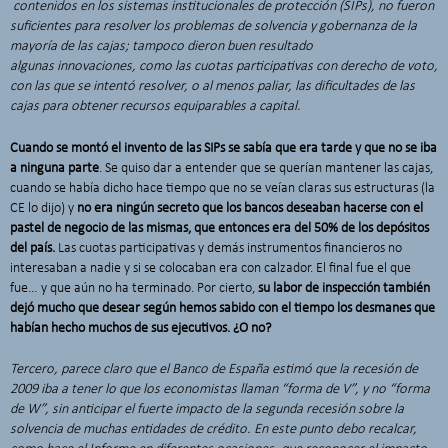
contenidos en los sistemas institucionales de protección (SIPs), no fueron
suficientes para resolver los problemas de solvencia y gobernanza de la
mayoría de las cajas; tampoco dieron buen resultado
algunas
innovaciones, como las cuotas participativas con derecho de voto,
con las que se intentó resolver, o al menos paliar, las dificultades de las
cajas para obtener recursos equiparables a capital.
Cuando se montó el invento de las SIPs se sabía que era tarde y que no se iba
a ninguna parte
. Se quiso dar a entender que se querían mantener las cajas,
cuando se había dicho hace tiempo que no se veían claras sus estructuras (la
CE lo dijo) y
no era ningún secreto que los bancos deseaban hacerse con el
pastel de negocio de las mismas, que entonces era del 50% de los depósitos
del país.
Las cuotas participativas y demás instrumentos financieros no
interesaban a nadie y si se colocaban era con calzador. El final fue el que
fue… y que aún no ha terminado. Por cierto,
su labor de inspección también
dejó mucho que desear según hemos sabido con el tiempo los desmanes que
habían hecho muchos de sus ejecutivos. ¿O no?
Tercero, parece claro que el Banco de España estimó que la recesión de
2009 iba a tener lo que los economistas llaman “forma de V”, y no “forma
de W”, sin anticipar el fuerte impacto de la segunda recesión sobre la
solvencia de muchas entidades de crédito. En este punto debo recalcar,