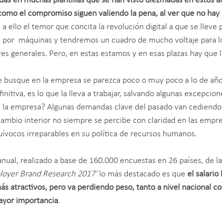
das en muchas plantillas que se han visto diezmadas en estos a
 como el compromiso siguen valiendo la pena, al ver que no hay
a ello el temor que concita la revolución digital a que se lleve 
s por máquinas y tendremos un cuadro de mucho voltaje para l
s generales. Pero, en estas estamos y en esas plazas hay que li
te busque en la empresa se parezca poco o muy poco a lo de año
initiva, es lo que la lleva a trabajar, salvando algunas excepcion
 la empresa? Algunas demandas clave del pasado van cediendo
 cambio interior no siempre se percibe con claridad en las empr
uívocos irreparables en su política de recursos humanos.
nual, realizado a base de 160.000 encuestas en 26 países, de l
loyer Brand Research 2017’
lo más destacado es que
el salario
más atractivos, pero va perdiendo peso, tanto a nivel nacional 
ayor importancia
.