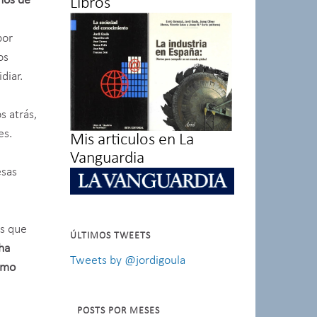
ños de
Libros
por
os
diar.
s atrás,
es.
Mis articulos en La
Vanguardia
esas
as que
ÚLTIMOS TWEETS
 ha
Tweets by @jordigoula
como
POSTS POR MESES