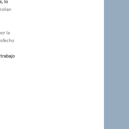
, lo
rollan
por la
tisfecho
 trabajo