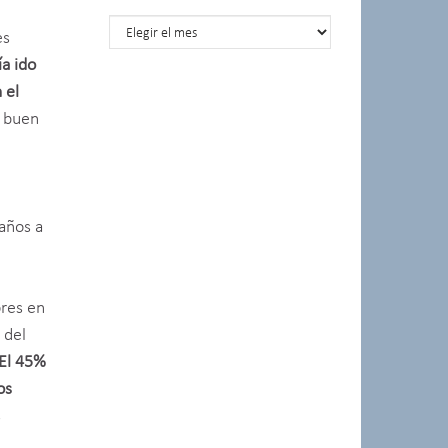
Posts por meses
es
ía ido
 el
l buen
años a
ores en
 del
 El 45%
os
s