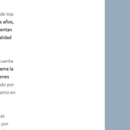
 de top
s años,
mentan
alidad
 cuenta
lama la
venes
ado por
omo en
las
 por