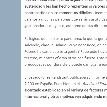
una profunda crisis que ha dejado marcas profun
austeridad y les han hecho replantear si valores
contrapartida en los momentos difíciles
. Unamos 
delante a muchas personas que serán sustituida
gestionadores de gente, así como de sus directore
Es lógico, que con este panorama, lo que la gen
salvando, claro, el salario, cuya necesidad, en def
¿Cómo ha cambiado esta gente? ¿qué pide hoy a
terreno, mientras afloran otras con fuerza. Este
preocupadas por día a día y puede dar lugar a eq
El pasado lunes Randstadt publicaba su informe a
7.200 en España. Pues bien en el
‘Randstad Emp
alcanzado estabilidad en el ranking de factores 
internacional y otros motivos van adquiriendo m