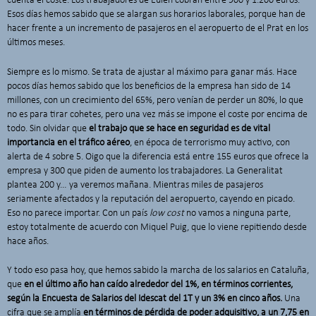
cuenta el coste. Los trabajadores de Eulen cobran entre 900 y 1.200 euros.
Esos días hemos sabido que se alargan sus horarios laborales, porque han de
hacer frente a un incremento de pasajeros en el aeropuerto de el Prat en los
últimos meses.
Siempre es lo mismo. Se trata de ajustar al máximo para ganar más. Hace
pocos días hemos sabido que los beneficios de la empresa han sido de 14
millones, con un crecimiento del 65%, pero venían de perder un 80%, lo que
no es para tirar cohetes, pero una vez más se impone el coste por encima de
todo. Sin olvidar que
el trabajo que se hace en seguridad es de vital
importancia en el tráfico aéreo
, en época de terrorismo muy activo, con
alerta de 4 sobre 5. Oigo que la diferencia está entre 155 euros que ofrece la
empresa y 300 que piden de aumento los trabajadores. La Generalitat
plantea 200 y… ya veremos mañana. Mientras miles de pasajeros
seriamente afectados y la reputación del aeropuerto, cayendo en picado.
Eso no parece importar. Con un país
low cost
no vamos a ninguna parte,
estoy totalmente de acuerdo con Miquel Puig, que lo viene repitiendo desde
hace años.
Y todo eso pasa hoy, que hemos sabido la marcha de los salarios en Cataluña,
que
en el último año han caído alrededor del 1%, en términos corrientes,
según la Encuesta de Salarios del Idescat del 1T y un 3% en cinco años.
Una
cifra que se amplía
en términos de pérdida de poder adquisitivo, a un 7,75 en