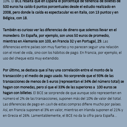
10%. El
BCE resalta que en España el porcentaje de tenencia de billetes de
500 euros ha caído 6 puntos porcentuales desde el estudio realizado en
2008, pero donde la caída es espectacular es en Italia, con 13 puntos y en
Bélgica, con 18.
También es curioso ver las diferencias de dinero que solemos llevar en el
monedero. En España, por ejemplo, son unos 50 euros de promedio,
mientras en Alemania son 103, en Francia 32 y en Portugal, 29.
Las
diferencias entre países son muy fuertes y no parecen seguir una relación
con el nivel de vida, sino con los hábitos de pago. En Francia, por ejemplo, el
uso del cheque está muy extendido.
Por último, se destaca que sí hay una correlación entre el monto de la
transacción y el medio de pago usado. No sorprende que el 93% de las
transacciones de menos de 5 euros (representan el 34% del número total) se
hagan con monedas, pero sí que el 33% de las superiores a 100 euros se
hagan con billetes
. El BCE se sorprende de que aunque solo representen en
número el 2% de las transacciones, suponen más del 10% de valor del total.
Las diferencias de pago en
cash
de estas compras difiere mucho por países.
Así, en Francia suponen el 3% en valor, mientras en Irlanda suponen el 21% y
en Grecia el 26%. Lamentablemente, el BCE no da la cifra para España…