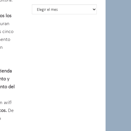
ltora.
Posts por meses
os los
guran
s cinco
mento
un
tienda
nto y
nto del
ón
wifi
cos.
De
o