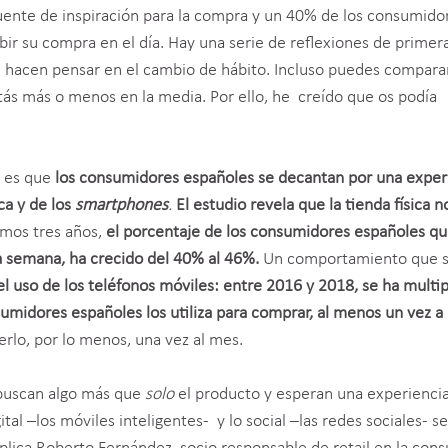
fuente de inspiración para la compra y un 40% de los consumido
bir su compra en el día. Hay una serie de reflexiones de prime
 hacen pensar en el cambio de hábito. Incluso puedes compara
stás más o menos en la media. Por ello, he creído que os podía
e es que
l
os consumidores españoles se decantan por una exper
ca y de los
smartphones
.
El estudio revela que la tienda física n
timos tres años,
el porcentaje de los consumidores españoles q
la semana, ha crecido del 40% al 46%.
Un comportamiento que s
uso de los teléfonos móviles: entre 2016 y 2018, se ha multip
sumidores españoles los utiliza para comprar, al menos un vez a 
rlo, por lo menos, una vez al mes.
buscan algo más que
solo
el producto y esperan una experienci
gital –los móviles inteligentes- y lo social –las redes sociales- se