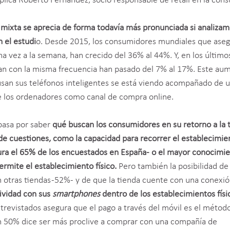
lica Roberto Fernández, socio responsable de retail en la consu
mixta se aprecia de forma todavía más pronunciada si analizam
n el estudi
o. Desde 2015, los consumidores mundiales que ase
a vez a la semana, han crecido del 36% al 44%. Y, en los último
n con la misma frecuencia han pasado del 7% al 17%. Este au
 usan sus teléfonos inteligentes se está viendo acompañado de 
de los ordenadores como canal de compra online.
 pasa por saber
qué buscan los consumidores en su retorno a la 
de cuestiones, como la capacidad para recorrer el establecimie
egura el 65% de los encuestados en España- o el mayor conocimie
rmite el establecimiento físico.
Pero también la posibilidad de
en otras tiendas -52%- y de que la tienda cuente con una conexi
ctividad con sus
smartphones
dentro de los establecimientos físi
revistados asegura que el pago a través del móvil es el métod
un 50% dice ser más proclive a comprar con una compañía de