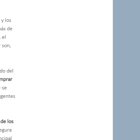
 y los
más de
 el
 son,
do del
omprar
e se
rgentes
 de los
egura
ncipal