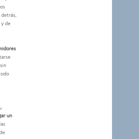
los
 detrás,
 y de
midores
tarse
sin
 todo
,
gar un
las
 de