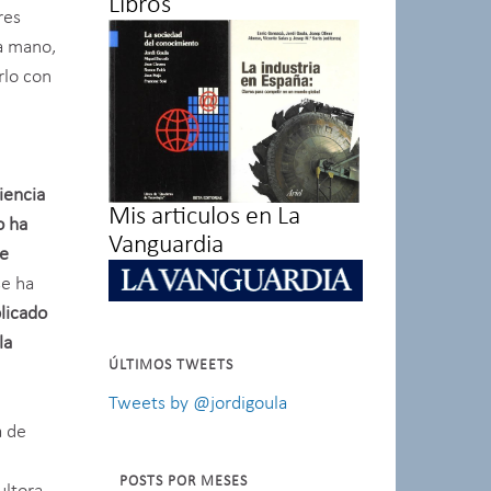
Libros
res
ra mano,
rlo con
iencia
Mis articulos en La
o ha
Vanguardia
ue
e ha
licado
la
ÚLTIMOS TWEETS
Tweets by @jordigoula
a de
POSTS POR MESES