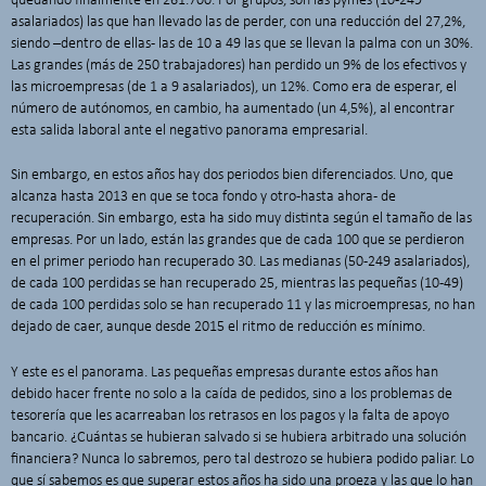
quedando finalmente en 261.700. Por grupos, son las pymes (10-249
asalariados) las que han llevado las de perder, con una reducción del 27,2%,
siendo –dentro de ellas- las de 10 a 49 las que se llevan la palma con un 30%.
Las grandes (más de 250 trabajadores) han perdido un 9% de los efectivos y
las microempresas (de 1 a 9 asalariados), un 12%. Como era de esperar, el
número de autónomos, en cambio, ha aumentado (un 4,5%), al encontrar
esta salida laboral ante el negativo panorama empresarial.
Sin embargo, en estos años hay dos periodos bien diferenciados. Uno, que
alcanza hasta 2013 en que se toca fondo y otro -hasta ahora- de
recuperación. Sin embargo, esta ha sido muy distinta según el tamaño de las
empresas. Por un lado, están las grandes que de cada 100 que se perdieron
en el primer periodo han recuperado 30. Las medianas (50-249 asalariados),
de cada 100 perdidas se han recuperado 25, mientras las pequeñas (10-49)
de cada 100 perdidas solo se han recuperado 11 y las microempresas, no han
dejado de caer, aunque desde 2015 el ritmo de reducción es mínimo.
Y este es el panorama. Las pequeñas empresas durante estos años han
debido hacer frente no solo a la caída de pedidos, sino a los problemas de
tesorería que les acarreaban los retrasos en los pagos y la falta de apoyo
bancario. ¿Cuántas se hubieran salvado si se hubiera arbitrado una solución
financiera? Nunca lo sabremos, pero tal destrozo se hubiera podido paliar. Lo
que sí sabemos es que superar estos años ha sido una proeza y las que lo han