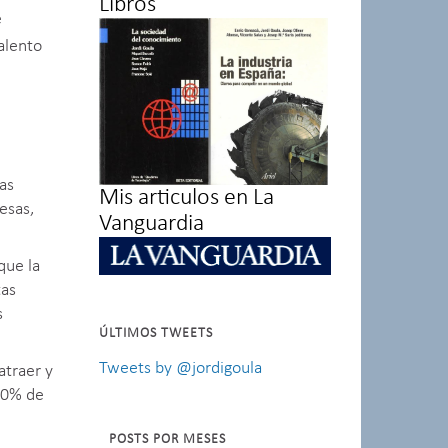
Libros
e
alento
as
Mis articulos en La
resas,
Vanguardia
que la
tas
s
ÚLTIMOS TWEETS
Tweets by @jordigoula
atraer y
 80% de
POSTS POR MESES