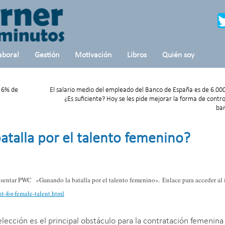
aboral
Gestión
Motivación
Libros
Quién soy
n 6% de
El salario medio del empleado del Banco de España es de 6.000
¿Es suficiente? Hoy se les pide mejorar la forma de contro
ban
talla por el talento femenino?
resentar PWC «Ganando la batalla por el talento femenino»
.
Enlace para acceder al 
t-for-female-
talent.html
lección es el principal obstáculo para la contratación femenina