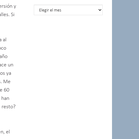
ersión y
Posts por meses
les. Si
 al
oco
 año
hace un
os ya
s. Me
de 60
e han
l resto?
n, el