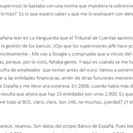
upervisor, le bastaba con una norma que impidiera la sobreinv
o hizo? Es lo que espero saber y que me lo expliquen con detal
mañana leer en La Vanguardia que el Tribunal de Cuentas apremia
la gestión de los bancos. ¡Ojo que los supervisores-jefe hace p
oncretamente-. Me voy a Google y compruebo que a inicios del
s, porque, por lo visto, faltaba gente. Y aquí es cuando se me 
la cifra de empleados que tenían antes del euro. Vamos a ponern
ar a las entidades financieras, amén de otras funciones menore
de España y me llevo una sorpresa. En 2008, cuando había más 
resulta que ahora que hay 15 entidades son unos 2.900. Es qu
bre todo al BCE, claro, claro. Son 146, no muchos, ¿verdad? ¿Y e
arece. Veamos. Son datos del propio Banco de España. Pues bie