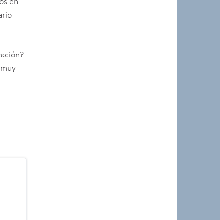
ros en
ario
vación?
a muy