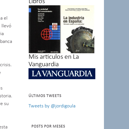
Libros
a el
 llevó
ia
 banca
Mis articulos en La
Vanguardia
risis.
e
es
toria.
ÚLTIMOS TWEETS
e su
Tweets by @jordigoula
esta
POSTS POR MESES