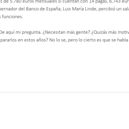
 es de 5.780 euros mensuales si cuentan con 14 pagas, 6.743 eu
obernador del Banco de España, Luis María Linde, percibió un sal
 funciones.
. De aquí mi pregunta. ¿Necesitan más gente? ¿Quizás más moti
rarlos en estos años? No lo se, pero lo cierto es que se habl