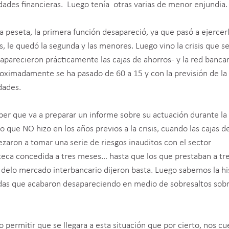
tidades financieras. Luego tenía otras varias de menor enjundia.
a peseta, la primera función desapareció, ya que pasó a ejercerl
 le quedó la segunda y las menores. Luego vino la crisis que se
parecieron prácticamente las cajas de ahorros- y la red bancar
oximadamente se ha pasado de 60 a 15 y con la previsión de la
dades.
r que va a preparar un informe sobre su actuación durante la c
 que NO hizo en los años previos a la crisis, cuando las cajas d
aron a tomar una serie de riesgos inauditos con el sector
poteca concedida a tres meses… hasta que los que prestaban a tr
elo mercado interbancario dijeron basta. Luego sabemos la his
das que acabaron desapareciendo en medio de sobresaltos sobr
o permitir que se llegara a esta situación que por cierto, nos cu