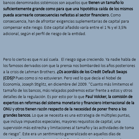
bancos denominados sistémicos son aquellos que
tienen un tamaño lo
suficientemente grande como para que una hipotética caída de los mismos
pueda acarrearle consecuencias nefastas al sector financiero
.
Como
consecuencia, han de afrontar exigencias suplementarias de capital para
compensar este riesgo. Este capital añadido varía entre el 1 % y el 3,5%
adicional, según el perfil de riesgo de la entidad.
Pero lo cierto es que ni así cuela. El riesgo sigue creciendo. Ya nadie habla de
los famosos derivados con que la prensa nos bombardeó los años posteriores
a la crisis de Lehman Brothers.
¿Os acordáis de los Credit Default Swaps
(CDS)?
Pues como si no estuvieran. Pero ved lo que decía el Nobel de
Economía, Joseph Stiglitz, en diciembre del 2009. “Cuanto más limitemos el
tamaño de los bancos, más relajados podremos estar frente a estos y otros
detalles de la regulación. Es por esto por lo que
Paul Volcker, la comisión de
expertos en reformas del sistema monetario y financiero internacional de la
ONU y otros tienen razón respecto de la necesidad de poner freno a los
grandes bancos.
Lo que se necesita es una estrategia de múltiples puntas,
que incluya impuestos especiales, mayores requisitos de capital, una
supervisión más estrecha y limitaciones al tamaño y las actividades de toma
de riesgo”. Este era un sentimiento generalizado en aquellos días de