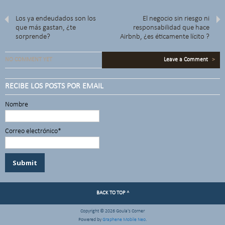
Los ya endeudados son los
El negocio sin riesgo ni
que más gastan, ¿te
responsabilidad que hace
sorprende?
Airbnb, ¿es éticamente lícito ?
NO COMMENT YET
Leave a Comment
>
RECIBE LOS POSTS POR EMAIL
Nombre
Correo electrónico*
BACK TO TOP ^
Copyright © 2026 Goula's Corner
Powered by
Graphene Mobile Neo
.