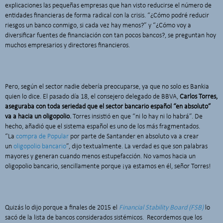
explicaciones las pequeñas empresas que han visto reducirse el número de
entidades financieras de forma radical con la crisis. “¿Cómo podré reducir
riesgos un banco conmigo, si cada vez hay menos?” y “¿Cómo voy a
diversificar fuentes de financiación con tan pocos bancos?, se preguntan hoy
muchos empresarios y directores financieros.
Pero, según el sector nadie debería preocuparse, ya que no solo es Bankia
quien lo dice. El pasado día 18, el consejero delegado de BBVA,
Carlos Torres,
aseguraba con toda seriedad que el sector bancario español “en absoluto”
va a hacia un oligopolio.
Torres insistió en que “ni lo hay ni lo habrá”. De
hecho, añadió que el sistema español es uno de los más fragmentados.
“La
compra de Popular
por parte de Santander en absoluto va a crear
un
oligopolio bancario
”, dijo textualmente. La verdad es que son palabras
mayores y generan cuando menos estupefacción. No vamos hacia un
oligopolio bancario, sencillamente porque ¡ya estamos en él, señor Torres!
Quizás lo dijo porque a finales de 2015 el
Financial Stability Board (FSB)
lo
sacó de la lista de bancos considerados sistémicos. Recordemos que los