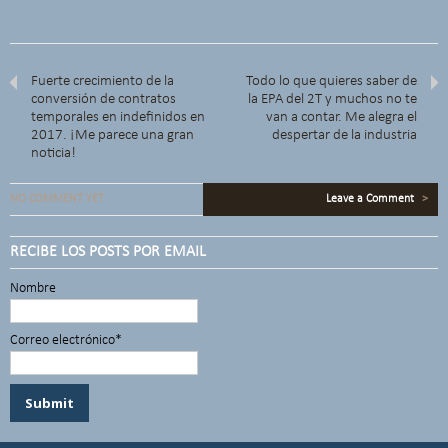
Fuerte crecimiento de la
Todo lo que quieres saber de
conversión de contratos
la EPA del 2T y muchos no te
temporales en indefinidos en
van a contar. Me alegra el
2017. ¡Me parece una gran
despertar de la industria
noticia!
NO COMMENT YET
Leave a Comment
>
RECIBE LOS POSTS POR EMAIL
Nombre
Correo electrónico*