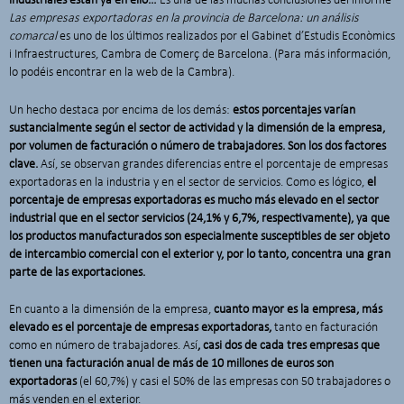
industriales están ya en ello…
Es una de las muchas conclusiones del informe
Las empresas exportadoras en la provincia de Barcelona: un análisis
comarcal
es uno de los últimos realizados por el Gabinet d’Estudis Econòmics
i Infraestructures, Cambra de Comerç de Barcelona. (Para más información,
lo podéis encontrar en la web de la Cambra).
Un hecho destaca por encima de los demás:
estos porcentajes varían
sustancialmente según el sector de actividad y la dimensión de la empresa,
por volumen de facturación o número de trabajadores. Son los dos factores
clave.
Así, se observan grandes diferencias entre el porcentaje de empresas
exportadoras en la industria y en el sector de servicios. Como es lógico,
el
porcentaje de empresas exportadoras es mucho más elevado en el sector
industrial que en el sector servicios (24,1% y 6,7%, respectivamente), ya que
los productos manufacturados son especialmente susceptibles de ser objeto
de intercambio comercial con el exterior y, por lo tanto, concentra una gran
parte de las exportaciones.
En cuanto a la dimensión de la empresa,
cuanto mayor es la empresa, más
elevado es el porcentaje de empresas exportadoras,
tanto en facturación
como en número de trabajadores. Así
, casi dos de cada tres empresas que
tienen una facturación anual de más de 10 millones de euros son
exportadoras
(el 60,7%) y casi el 50% de las empresas con 50 trabajadores o
más venden en el exterior.