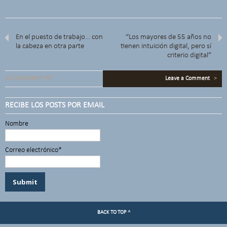
En el puesto de trabajo… con
“Los mayores de 55 años no
la cabeza en otra parte
tienen intuición digital, pero sí
criterio digital”
NO COMMENT YET
Leave a Comment
>
RECIBE LOS POSTS POR EMAIL
Nombre
Correo electrónico*
BACK TO TOP ^