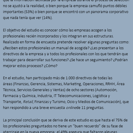
que la información facilitada por la empresa durante el proceso de selección
no se ajustó a la realidad, o bien porque la empresa camufló puntos débiles
importantes (53%) o bien porque se encontró con un panorama corporativo
que nada tenía que ver (14%).
El objetivo del estudio es conocer cómo las empresas acogen a los
profesionales recién incorporados y los integran en sus estructuras.
Realizado en forma de encuesta pretende resolver algunas preguntas como:
¿Reciben estos profesionales un manual de acogida? ¿Les presentan a los
directivos de la empresa y a todos los profesionales con los que tendrán que
trabajar para desarrollar sus funciones? ¿Se hace un seguimiento? ¿Podrían
mejorar estos procesos? ¿Cómo?
En el estudio, han participado más de 1.000 directivos de todas las
áreas (Finanzas, Gerencia, Sistemas, Marketing, Operaciones, RRHH, Área
Técnica, Servicios Generales y Ventas) de ocho sectores (Automoción,
Farmacia y Química, Industria, IT Telecomunicaciones, Logística y
Transporte,
Retail
, Finanzas y Turismo, Ocio y Medios de Comunicación), que
han respondido a una breve encuesta
online
de 11 preguntas.
La principal conclusión que se deriva de este estudio es que hasta el 75% de
los profesionales preguntados no tiene un “buen recuerdo” de su fase de
aterrizaje en la nueva empresa: el 49% asegura que faltaron algunas